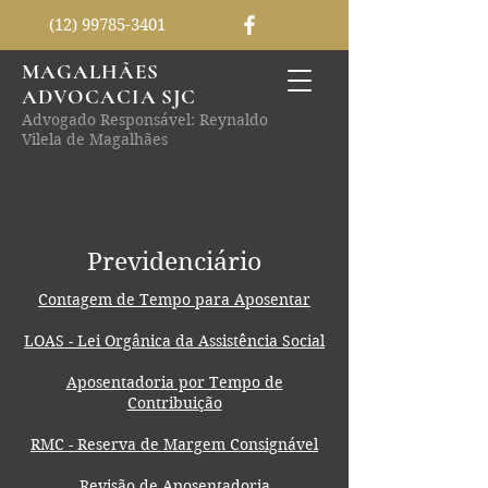
(12) 99785-3401
MAGALHÃES
ADVOCACIA SJC
Advogado Responsável: Reynaldo
Vilela de Magalhães
Previdenciário
Contagem de Tempo para Aposentar
LOAS - Lei Orgânica da Assistência Social
Aposentadoria por Tempo de
Contribuição
RMC - Reserva de Margem Consignável
Revisão de Aposentadoria