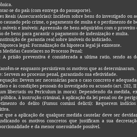
ônica.
ntar-se do país (com entrega do passaporte).
s Reais (Assecuratórias): Incidem sobre bens do investigado ou a
o causado pelo crime, o pagamento de multa e o perdimento de b
 móveis e imóveis: Apreensão de bens adquiridos com o proveito 
ão de bens para garantir o pagamento de indenização e multa.
nstituição de garantia real sobre imóveis do indiciado.
hipoteca legal: Formalização da hipoteca legal já existente.
as Medidas Cautelares no Processo Penal:
: A prisão preventiva é considerada a ultima ratio, sendo as 
Mantêm-se enquanto persistirem os motivos que as determinaram.
: Servem ao processo penal, garantindo sua efetividade.
equação: Devem ser necessárias para o caso concreto e adequadas
fato e às condições pessoais do investigado ou acusado (art. 282, II
lum libertatis ou Periculum in mora): Dependendo da medida, e
pública, à instrução criminal, à aplicação da lei penal ou de perig
mento do delito (Fumus comissi delicti): Requerem indícios 
tiva.
ar que a aplicação de qualquer medida cautelar deve ser devi
, indicando os motivos concretos que justificam a sua decreta
porcionalidade e da menor onerosidade possível.