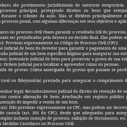
lares são provimentos jurisdicionais de natureza temporária,
processo principal, protegendo direitos ou bens que este
 durante o trâmite da ação. Elas se dividem principalmente 
no processo penal, com algumas diferenças em seus objetivos e apli
ares no processo civil visam garantir o resultado útil do processo
sam ser prejudicados pela demora na decisão final. Elas podem se
s): Previstas expressamente no Código de Processo Civil (CPC):
o judicial de bens do devedor para garantir o pagamento de uma 
são judicial de um bem específico litigioso para assegurar sua en
ns: Inventário judicial de bens para preservar a prova de sua exi
: Ordem judicial para localizar e apreender coisas ou pessoas.
ada de provas: Coleta antecipada de provas que possam se perder
 (real ou fidejussória) prestada para assegurar o cumprimento
enhor legal: Reconhecimento judicial do direito de retenção de 
esto contra alienação de bem: Averbação em registro público
 intenção de impedir a venda de um bem.
cas): Não previstas expressamente no CPC, mas podem ser decret
de cautela (art. 301 do CPC), desde que adequadas para asseg
emplos incluem sustação de protesto, exibição de documentos, etc.
s Medidas Cautelares no Processo Civil: