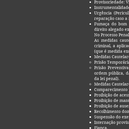
Provisoriedade: V
Instrumentalidad
Urgência (Pericu
reparação caso a
Fumaça do bom d
direito alegado exi
No Processo Penal
As medidas caute
criminal, a aplic
(que é medida exc
Medidas Cautelare
Prisão Temporária
Prisão Preventiva
ordem pública, d
da lei penal).
Medidas Cautelare
Comparecimento p
Proibição de aces
Proibição de man
Proibição de ause
Recolhimento domi
Suspensão do exe
Internação provis
Fiança.