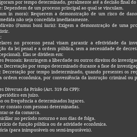
igoram por tempo determinado, geralmente até a decisão final do 
e: Dependem de um processo principal ao qual se vinculam.
lum in mora): Requerem a demonstração de um risco de dano i
 medida não seja concedida imediatamente.
ireito (Fumus boni iuris): Exigem a demonstração de uma pro
stir.
:
lares no processo penal visam garantir a efetividade da inve
ação da lei penal e a ordem pública, sem a necessidade de decre
epcional). Elas se dividem em:
s Pessoais: Restringem a liberdade ou outros direitos do investig
: Decretação por tempo determinado durante a fase de investigaç
: Decretação por tempo indeterminado, quando presentes os requ
a ordem econômica, por conveniência da instrução criminal ou p
s Diversas da Prisão (Art. 319 do CPP):
eriódico em juízo.
so ou frequência a determinados lugares.
ter contato com pessoas determinadas.
ntar-se da comarca.
ciliar no período noturno e nos dias de folga.
rcício de função pública ou de atividade econômica.
ória (para inimputáveis ou semi-imputáveis).