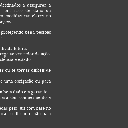
 destinados a assegurar a
jam em risco de dano ou
em medidas cautelares no
cações.
, protegendo bens, pessoas
r:
dívida futura.
trega ao vencedor da ação.
stência e estado.
 ou se tornar difíceis de
 de uma obrigação ou para
um bem dado em garantia.
 para dar conhecimento a
adas pelo juiz com base no
urar o direito e não haja