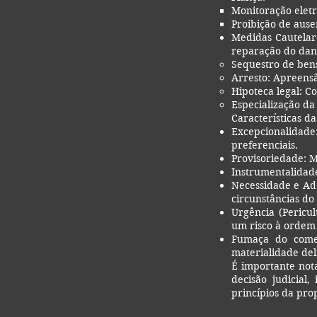
Monitoração eletr
Proibição de ause
Medidas Cautelare
reparação do dan
Sequestro de bens
Arresto: Apreens
Hipoteca legal: Co
Especialização da 
Características d
Excepcionalidade
preferenciais.
Provisoriedade: 
Instrumentalidade
Necessidade e Ad
circunstâncias do 
Urgência (Pericu
um risco à ordem 
Fumaça do cometi
materialidade deli
É importante not
decisão judicial
princípios da pro