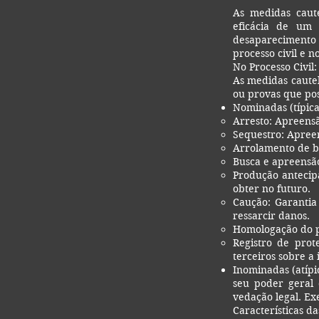
As medidas caute
eficácia de um 
desaparecimento
processo civil e 
No Processo Civil:
As medidas cautel
ou provas que pos
Nominadas (típica
Arresto: Apreensã
Sequestro: Apreen
Arrolamento de be
Busca e apreensão
Produção antecip
obter no futuro.
Caução: Garantia
ressarcir danos.
Homologação do p
Registro de prot
terceiros sobre a
Inominadas (atípi
seu poder geral 
vedação legal. Ex
Características da