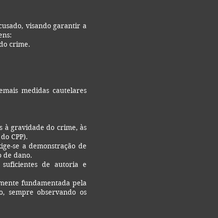
cusado, visando garantir a
ens:
do crime.
demais medidas cautelares
 à gravidade do crime, às
 do CPP).
xige-se a demonstração de
o de dano.
suficientes de autoria e
damente fundamentada pela
ção, sempre observando os