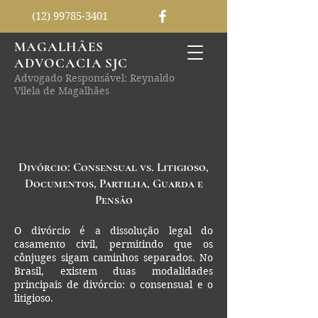
(12) 99785-3401
MAGALHÃES
ADVOCACIA SJC
Advogado Responsável: Reynaldo
Vilela de Magalhães
Divórcio: Consensual vs. Litigioso,
Documentos, Partilha, Guarda e
Pensão
O divórcio é a dissolução legal do
casamento civil, permitindo que os
cônjuges sigam caminhos separados. No
Brasil, existem duas modalidades
principais de divórcio: o consensual e o
litigioso.