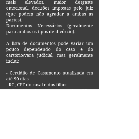
mais elevados, maior desgaste
emocional, decisões impostas pelo juiz
(que podem não agradar a ambas as
partes).
Documentos Necessários (geralmente
para ambos os tipos de divórcio):
A lista de documentos pode variar um
pouco dependendo do caso e do
cartório/vara judicial, mas geralmente
inclui:
- Certidão de Casamento atualizada em
até 90 dias
- RG, CPF do casal e dos filhos
- Certidão de nascimento dos filhos
quando menores (Juiz poderá requerer
que seja atualizada em até 90 dias)
- De todos Escritura pública de união
estável, se houver.
- Cópia comprovante de endereço de
todos
- Carteira de trabalho digital do casal
- Matrícula do Imóvel Urbano (requerido