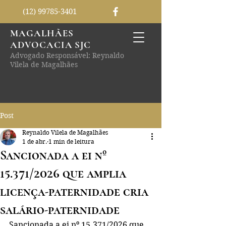
(12) 99785-3401
MAGALHÃES
ADVOCACIA SJC
Advogado Responsável: Reynaldo
Vilela de Magalhães
Post
Reynaldo Vilela de Magalhães
1 de abr.
1 min de leitura
Sancionada a ei nº
15.371/2026 que amplia
licença-paternidade cria
salário-paternidade
Sancionada a ei nº 15.371/2026 que 