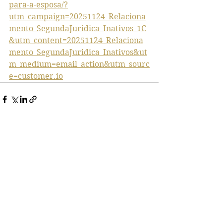
para-a-esposa/?
utm_campaign=20251124_Relaciona
mento_SegundaJuridica_Inativos_1C
&utm_content=20251124_Relaciona
mento_SegundaJuridica_Inativos&ut
m_medium=email_action&utm_sourc
e=customer.io
Ver tudo
Posts recentes