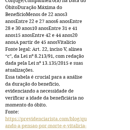
Cônjuge/Companheiro(a) na Data do 
ÓbitoDuração Máxima do 
BenefícioMenos de 22 anos3 
anosEntre 22 e 27 anos6 anosEntre 
28 e 30 anos10 anosEntre 31 e 41 
anos15 anosEntre 42 e 44 anos20 
anosA partir de 45 anosVitalício
Fonte legal: Art. 22, inciso V, alínea 
“c”, da Lei nº 8.213/91, com redação 
dada pela Lei nº 13.135/2015 e suas 
atualizações.
Essa tabela é crucial para a análise 
da duração do benefício, 
evidenciando a necessidade de 
verificar a idade da beneficiária no 
momento do óbito.
Fonte: 
https://previdenciarista.com/blog/qu
ando-a-pensao-por-morte-e-vitalicia-