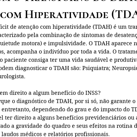
com Hiperatividade (TD
ficit de atenção com hiperatividade (TDAH) é um tra
acterizado pela combinação de sintomas de desatenç
quietude motora) e impulsividade. O TDAH aparece na
os, acompanha o indivíduo por toda a vida. O tratam
o paciente consiga ter uma vida saudável e produtiv
podem diagnosticar o TDAH são: Psiquiatra; Neuropsiq
rologista.
m direito a algum benefício do INSS?
que o diagnóstico de TDAH, por si só, não garante o 
, entretanto, dependendo do grau e do impacto do T
l ter direito a alguns benefícios previdenciários ou a
do a gravidade do quadro e seus efeitos na rotina d
laudos médicos e relatórios profissionais.