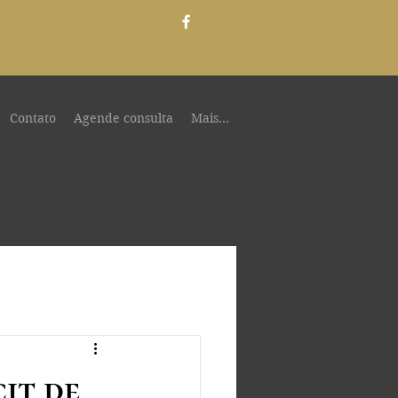
Contato
Agende consulta
Mais...
it de