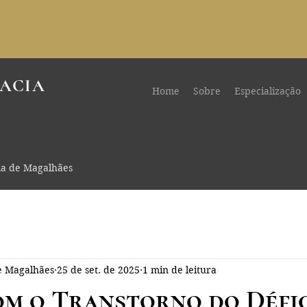
ACIA
Home
Sobre
Especialização
la de Magalhães
de Magalhães
25 de set. de 2025
1 min de leitura
om o Transtorno do Défic