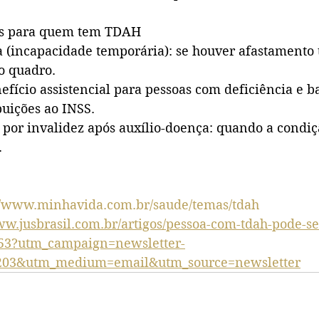
eis para quem tem TDAH
o quadro.
uições ao INSS.
.
//www.minhavida.com.br/saude/temas/tdah
ww.jusbrasil.com.br/artigos/pessoa-com-tdah-pode-s
553?utm_campaign=newsletter-
4203&utm_medium=email&utm_source=newsletter