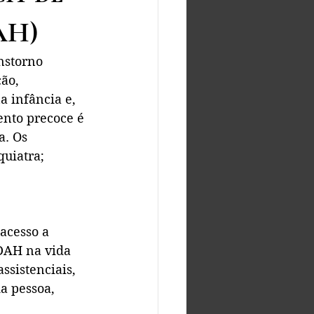
AH)
nstorno 
ão, 
 infância e, 
ento precoce é 
a. Os 
uiatra; 
acesso a 
DAH na vida 
ssistenciais, 
a pessoa, 