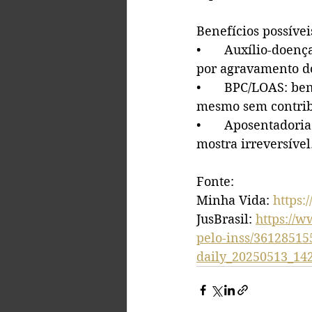
Benefícios possív
•	Auxílio-doença (incapacidade temporária): se houver afastamento temporário 
por agravamento d
•	BPC/LOAS: benefício assistencial para pessoas com deficiência e baixa renda, 
mesmo sem contrib
•	Aposentadoria por invalidez após auxílio-doença: quando a condição evolui e se 
mostra irreversível
Fonte: 
Minha Vida: 
https:
JusBrasil: 
https://w
pelo-inss/3612851
daily_20250513_1