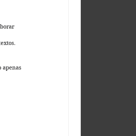
borar 
textos.
o apenas 