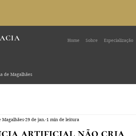
ACIA
Home
Sobre
Especialização
la de Magalhães
de Magalhães
29 de jan.
1 min de leitura
cia artificial não cria